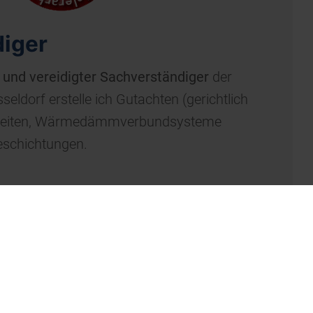
iger
er und vereidigter Sachverständiger
der
dorf erstelle ich Gutachten (gerichtlich
arbeiten, Wärmedämmverbundsysteme
eschichtungen.