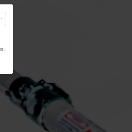
en
en.