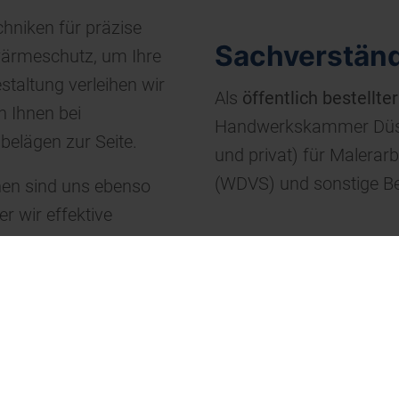
hniken für präzise
Sachverständ
lwärmeschutz, um Ihre
taltung verleihen wir
Als
öffentlich bestellt
n Ihnen bei
Handwerkskammer Düssel
elägen zur Seite.
und privat) für Maler
(WDVS) und sonstige B
hen sind uns ebenso
r wir effektive
ere Expertise und
, um Ihr Projekt
 Farben und Wärme zu