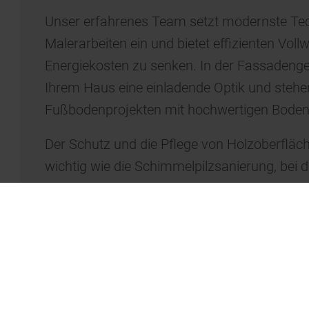
Unser erfahrenes Team setzt modernste Tec
Malerarbeiten ein und bietet effizienten Vol
Energiekosten zu senken. In der Fassadenges
Ihrem Haus eine einladende Optik und stehe
Fußbodenprojekten mit hochwertigen Bodenb
Der Schutz und die Pflege von Holzoberfläc
wichtig wie die Schimmelpilzsanierung, bei de
Lösungen entwickeln. Vertrauen Sie auf uns
Leidenschaft für Qualität und Nachhaltigkeit
erfolgreich umzusetzen und Ihre Räume in
hüllen.