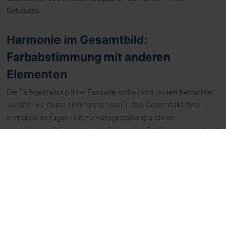
Gebäudes.
Harmonie im Gesamtbild:
Farbabstimmung mit anderen
Elementen
Die Farbgestaltung Ihrer Fassade sollte nicht isoliert betrachtet
werden. Sie muss sich harmonisch in das Gesamtbild Ihrer
Immobilie einfügen und zur Farbgestaltung anderer
benachbarter Objekte passen. Die richtige Farbkombination trägt
dazu bei, ein stimmiges und ästhetisches Gesamtbild zu
schaffen.
Stilgerechte Farbwahl: Tradition und
Moderne vereint
Die Wahl der Farben sollte auch den architektonischen Stil und